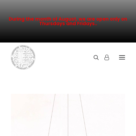
During the month of August, we are open only on
Thursdays and Fridays..
TOUTE LA COLLECTION
NOUVEAUTÉS
PROMOTION
INSPIRATION
CONTACT