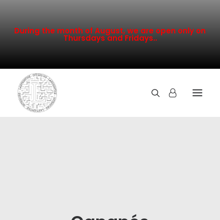
During the month of August, we are open only on
Thursdays and Fridays..
TOUTE LA COLLECTION
NOUVEAUTÉS
PROMOTION
INSPIRATION
CONTACT