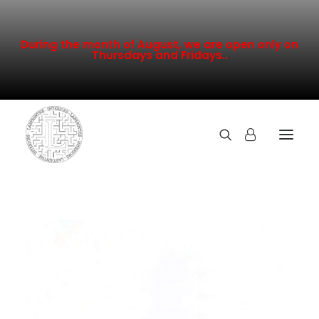
During the month of August, we are open only on
Thursdays and Fridays..
TOUTE LA COLLECTION
NOUVEAUTÉS
PROMOTION
INSPIRATION
CONTACT