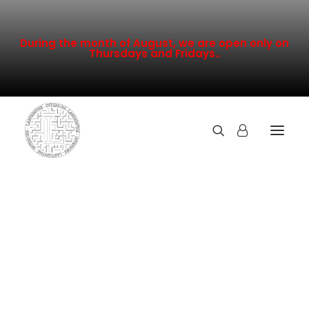
During the month of August, we are open only on
Thursdays and Fridays..
TOUTE LA COLLECTION
NOUVEAUTÉS
PROMOTION
INSPIRATION
CONTACT