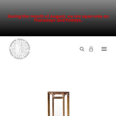
During the month of August, we are open only on
Thursdays and Fridays..
TOUTE LA COLLECTION
NOUVEAUTÉS
PROMOTION
INSPIRATION
CONTACT