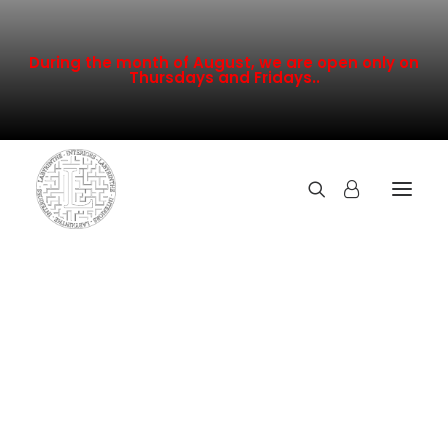
During the month of August, we are open only on
Thursdays and Fridays..
TOUTE LA COLLECTION
NOUVEAUTÉS
PROMOTION
INSPIRATION
CONTACT