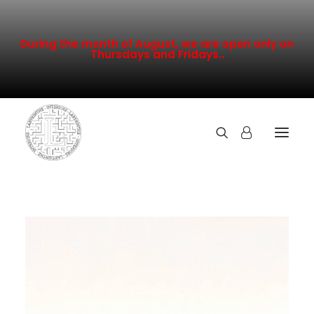
During the month of August, we are open only on
Thursdays and Fridays..
TOUTE LA COLLECTION
NOUVEAUTÉS
PROMOTION
INSPIRATION
CONTACT