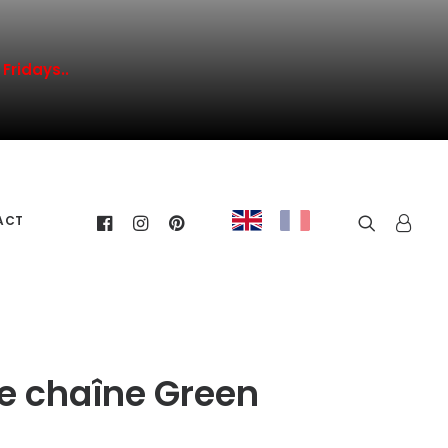
Fridays..
ACT
re chaîne Green