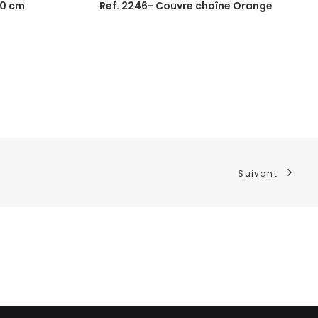
10 cm
Ref. 2246- Couvre chaîne Orange
R
Suivant