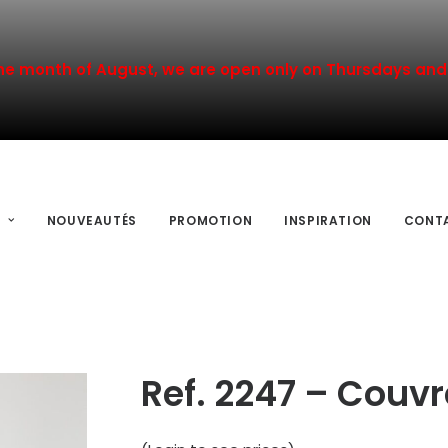
he month of August, we are open only on Thursdays and 
NOUVEAUTÉS
PROMOTION
INSPIRATION
CONT
Ref. 2247 – Couv