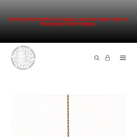
During the month of August, we are open only on
Thursdays and Fridays..
TOUTE LA COLLECTION
NOUVEAUTÉS
PROMOTION
INSPIRATION
CONTACT