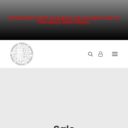
During the month of August, we are open only on
Thursdays and Fridays..
TOUTE LA COLLECTION
NOUVEAUTÉS
PROMOTION
INSPIRATION
CONTACT