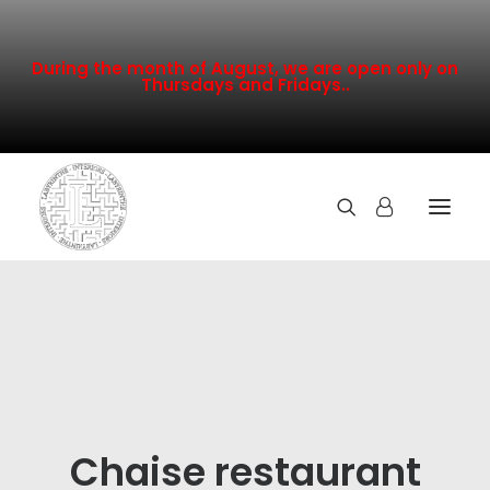
During the month of August, we are open only on
Thursdays and Fridays..
TOUTE LA COLLECTION
NOUVEAUTÉS
PROMOTION
INSPIRATION
Chaise restaurant
CONTACT